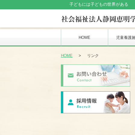
子どもには子どもの世界がある 
HOME
児童養護
HOME
>
リンク