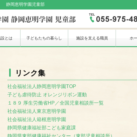
静岡恵明学園児童部
施設とは
子どもたちの暮らし
施設を支える職員
ホ
リンク集
社会福祉法人静岡恵明学園TOP
子ども虐待防止 オレンジリボン運動
１８９ 厚生労働省HP／全国児童相談所一覧
社会福祉法人東京恵明学園
社会福祉法人箱根恵明学園
静岡県健康福祉部こども家庭課
静岡県東部健康福祉センター（東部児童相談所）